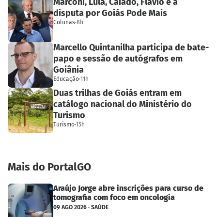
Marconi, Lula, Caiado, Flávio e a
disputa por Goiás Pode Mais
Colunas
·
8h
Marcello Quintanilha participa de bate-
papo e sessão de autógrafos em
Goiânia
Educação
·
11h
Duas trilhas de Goiás entram em
catálogo nacional do Ministério do
Turismo
Turismo
·
15h
Mais do PortalGO
Araújo Jorge abre inscrições para curso de
tomografia com foco em oncologia
09 AGO 2026 · SAÚDE