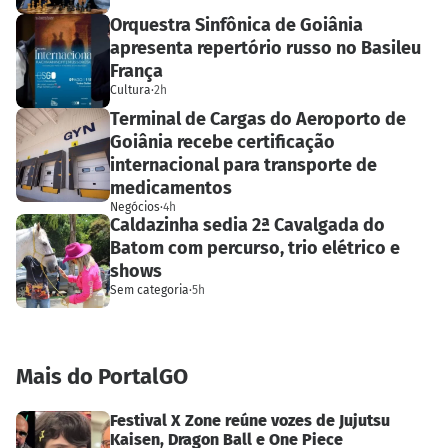
Orquestra Sinfônica de Goiânia
apresenta repertório russo no Basileu
França
Cultura
·
2h
Terminal de Cargas do Aeroporto de
Goiânia recebe certificação
internacional para transporte de
medicamentos
Negócios
·
4h
Caldazinha sedia 2ª Cavalgada do
Batom com percurso, trio elétrico e
shows
Sem categoria
·
5h
Mais do PortalGO
Festival X Zone reúne vozes de Jujutsu
Kaisen, Dragon Ball e One Piece