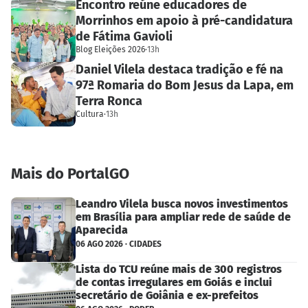
Encontro reúne educadores de
Morrinhos em apoio à pré-candidatura
de Fátima Gavioli
Blog Eleições 2026
·
13h
Daniel Vilela destaca tradição e fé na
97ª Romaria do Bom Jesus da Lapa, em
Terra Ronca
Cultura
·
13h
Mais do PortalGO
Leandro Vilela busca novos investimentos
em Brasília para ampliar rede de saúde de
Aparecida
06 AGO 2026 · CIDADES
Lista do TCU reúne mais de 300 registros
de contas irregulares em Goiás e inclui
secretário de Goiânia e ex-prefeitos