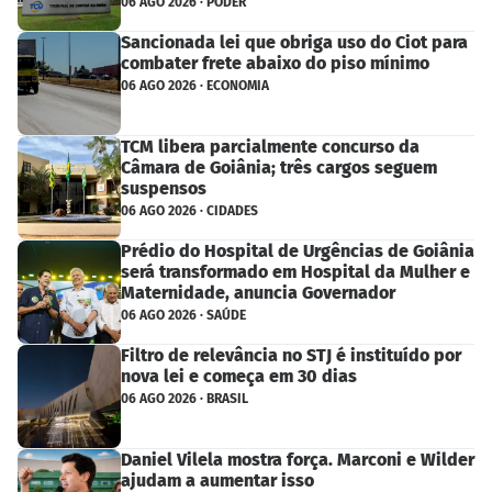
06 AGO 2026 · PODER
Sancionada lei que obriga uso do Ciot para
combater frete abaixo do piso mínimo
06 AGO 2026 · ECONOMIA
TCM libera parcialmente concurso da
Câmara de Goiânia; três cargos seguem
suspensos
06 AGO 2026 · CIDADES
Prédio do Hospital de Urgências de Goiânia
será transformado em Hospital da Mulher e
Maternidade, anuncia Governador
06 AGO 2026 · SAÚDE
Filtro de relevância no STJ é instituído por
nova lei e começa em 30 dias
06 AGO 2026 · BRASIL
Daniel Vilela mostra força. Marconi e Wilder
ajudam a aumentar isso