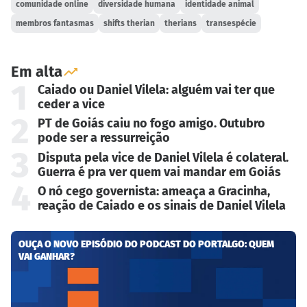
comunidade online
diversidade humana
identidade animal
membros fantasmas
shifts therian
therians
transespécie
Em alta
1
Caiado ou Daniel Vilela: alguém vai ter que
ceder a vice
2
PT de Goiás caiu no fogo amigo. Outubro
pode ser a ressurreição
3
Disputa pela vice de Daniel Vilela é colateral.
Guerra é pra ver quem vai mandar em Goiás
4
O nó cego governista: ameaça a Gracinha,
reação de Caiado e os sinais de Daniel Vilela
OUÇA O NOVO EPISÓDIO DO PODCAST DO PORTALGO: QUEM
VAI GANHAR?