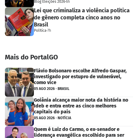
Blog Eleições 2026
·
6h
Lei que criminaliza a violência política
de gênero completa cinco anos no
Brasil
Política
·
7h
Mais do PortalGO
Flávio Bolsonaro escolhe Alfredo Gaspar,
investigado por estupro de vulnerável,
como vice
05 AGO 2026 · BRASIL
Goiânia alcança maior nota da história no
Ideb e entra entre as cinco melhores
capitais do país
05 AGO 2026 · NOTÍCIA
Quem é Luiz do Carmo, o ex-senador e
liderança evangélica escolhido para ser