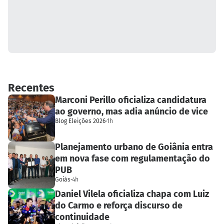
Recentes
Marconi Perillo oficializa candidatura
ao governo, mas adia anúncio de vice
Blog Eleições 2026
·
1h
Planejamento urbano de Goiânia entra
em nova fase com regulamentação do
PUB
Goiás
·
4h
Daniel Vilela oficializa chapa com Luiz
do Carmo e reforça discurso de
continuidade