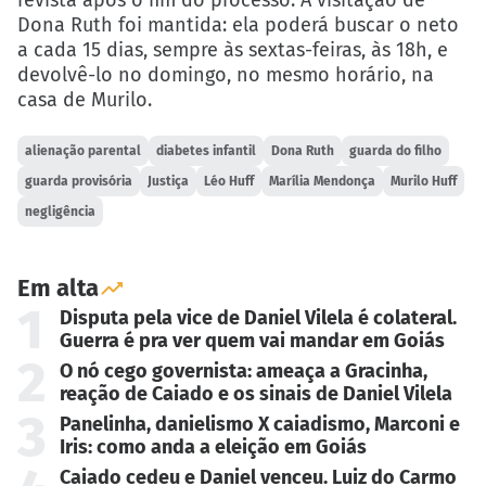
revista após o fim do processo. A visitação de
Dona Ruth foi mantida: ela poderá buscar o neto
a cada 15 dias, sempre às sextas-feiras, às 18h, e
devolvê-lo no domingo, no mesmo horário, na
casa de Murilo.
alienação parental
diabetes infantil
Dona Ruth
guarda do filho
guarda provisória
Justiça
Léo Huff
Marília Mendonça
Murilo Huff
negligência
Em alta
1
Disputa pela vice de Daniel Vilela é colateral.
Guerra é pra ver quem vai mandar em Goiás
2
O nó cego governista: ameaça a Gracinha,
reação de Caiado e os sinais de Daniel Vilela
3
Panelinha, danielismo X caiadismo, Marconi e
Iris: como anda a eleição em Goiás
Caiado cedeu e Daniel venceu. Luiz do Carmo