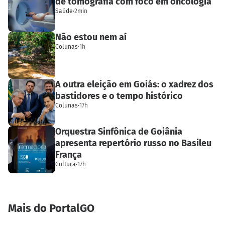
de tomografia com foco em oncologia
Saúde
·
2min
Não estou nem aí
Colunas
·
1h
A outra eleição em Goiás: o xadrez dos
bastidores e o tempo histórico
Colunas
·
17h
Orquestra Sinfônica de Goiânia
apresenta repertório russo no Basileu
França
Cultura
·
17h
Mais do PortalGO