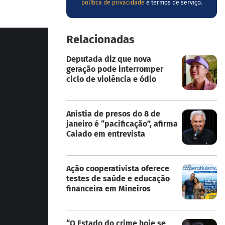
política de privacidade
e termos de serviço.
Relacionadas
Deputada diz que nova
geração pode interromper
ciclo de violência e ódio
Anistia de presos do 8 de
janeiro é “pacificação”, afirma
Caiado em entrevista
Ação cooperativista oferece
testes de saúde e educação
financeira em Mineiros
“O Estado do crime hoje se