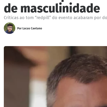
de masculinidade
Críticas ao tom “redpill” do evento acabaram por do
Por
Lucas Caetano