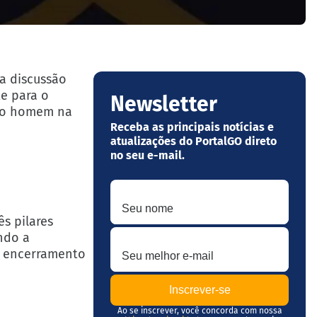
ma discussão
te para o
Newsletter
 do homem na
Receba as principais notícias e
atualizações do PortalGO direto
no seu e-mail.
Seu nome
s pilares
Seu melhor e-mail
undo a
 O encerramento
Ao se inscrever, você concorda com nossa