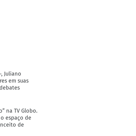
, Juliano
ores em suas
 debates
o” na TV Globo.
u o espaço de
onceito de