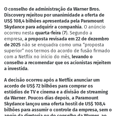
O conselho de administração da Warner Bros.
Discovery rejeitou por unanimidade a oferta de
US$ 108,4 bilhões apresentada pela Paramount
Skydance para adquirir a companhia
. O anúncio
ocorreu nesta
quarta-feira
(
7
). Segundo a
empresa,
a proposta revisada em 22 de dezembro
de 2025
não se enquadra como uma “proposta
superior” nos termos do acordo de fusão firmado
com a Netflix no início do mês,
levando o
conselho a recomendar que os acionistas rejeitem
a investida
.
A decisão ocorreu após a Netflix anunciar um
acordo de US$ 72 bilhões para comprar os
estúdios de TV e cinema e a divisão de streaming
da Warner
.
Poucos dias depois
,
a Paramount
Skydance lançou uma oferta hostil de US$ 108,4
bilhões para assumir o controle da empresa, sem o
apoio da diretoria ou do conselho da Warner
,
ao