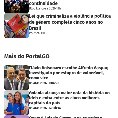
continuidade
Blog Eleições 2026
·
11h
Lei que criminaliza a violência política
de gênero completa cinco anos no
Brasil
Política
·
11h
Mais do PortalGO
Flávio Bolsonaro escolhe Alfredo Gaspar,
investigado por estupro de vulnerável,
como vice
05 AGO 2026 · BRASIL
Goiânia alcança maior nota da história no
Ideb e entra entre as cinco melhores
capitais do país
05 AGO 2026 · NOTÍCIA
Quem é Luiz do Carmo, o ex-senador e