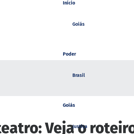
Início
Goiás
Poder
Brasil
Goiás
eatro: Veja o roteir
Justiça