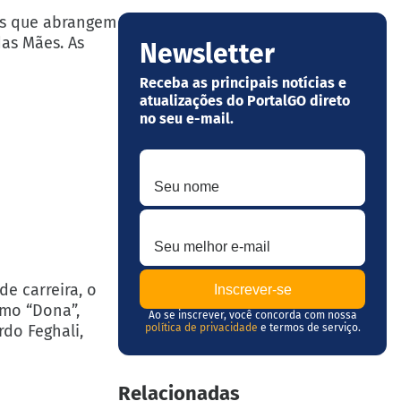
ais que abrangem
das Mães. As
Newsletter
Receba as principais notícias e
atualizações do PortalGO direto
no seu e-mail.
Seu nome
Seu melhor e-mail
e carreira, o
omo “Dona”,
Ao se inscrever, você concorda com nossa
rdo Feghali,
política de privacidade
e termos de serviço.
Relacionadas