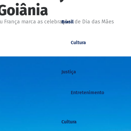
Goiânia
eu França marca as celebrações de Dia das Mães
Brasil
Cultura
Justiça
Entretenimento
Cultura