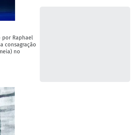
o por Raphael
é a consagração
(meia) no