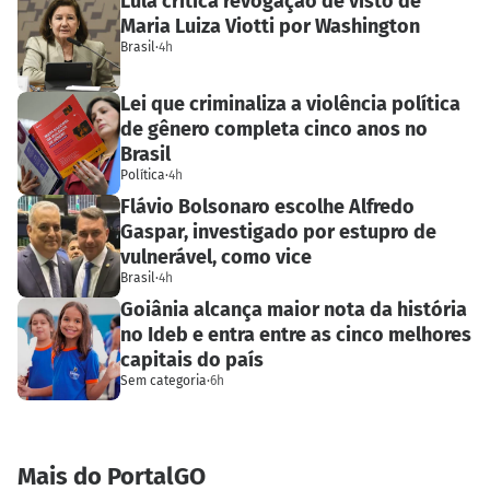
Lula critica revogação de visto de
Maria Luiza Viotti por Washington
Brasil
·
4h
Lei que criminaliza a violência política
de gênero completa cinco anos no
Brasil
Política
·
4h
Flávio Bolsonaro escolhe Alfredo
Gaspar, investigado por estupro de
vulnerável, como vice
Brasil
·
4h
Goiânia alcança maior nota da história
no Ideb e entra entre as cinco melhores
capitais do país
Sem categoria
·
6h
Mais do PortalGO