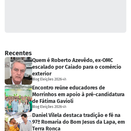
Recentes
Quem é Roberto Azevêdo, ex-OMC
escalado por Caiado para o comércio
exterior
Blog Eleições 2026
·
4h
Encontro reúne educadores de
Morrinhos em apoio à pré-candidatura
de Fátima Gavioli
Blog Eleições 2026
·
4h
Daniel Vilela destaca tradição e fé na
97ª Romaria do Bom Jesus da Lapa, em
Terra Ronca