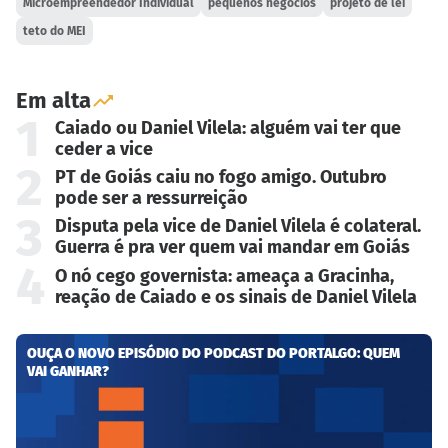
Microempreendedor Individual
pequenos negócios
projeto de lei
teto do MEI
Em alta
1
Caiado ou Daniel Vilela: alguém vai ter que
ceder a vice
2
PT de Goiás caiu no fogo amigo. Outubro
pode ser a ressurreição
3
Disputa pela vice de Daniel Vilela é colateral.
Guerra é pra ver quem vai mandar em Goiás
4
O nó cego governista: ameaça a Gracinha,
reação de Caiado e os sinais de Daniel Vilela
OUÇA O NOVO EPISÓDIO DO PODCAST DO PORTALGO: QUEM
VAI GANHAR?