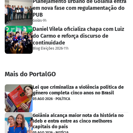
Planejamento urbano de Goiânia entra
em nova fase com regulamentação do
PUB
Goiás
·
9h
Daniel Vilela oficializa chapa com Luiz
do Carmo e reforça discurso de
continuidade
Blog Eleições 2026
·
11h
Mais do PortalGO
Lei que criminaliza a violência política de
gênero completa cinco anos no Brasil
05 AGO 2026 · POLÍTICA
Goiânia alcança maior nota da história no
Ideb e entra entre as cinco melhores
capitais do país
05 AGO 2026 · NOTÍCIA