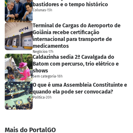
bastidores e o tempo histórico
Colunas
·
15h
Terminal de Cargas do Aeroporto de
Goiânia recebe certificação
internacional para transporte de
medicamentos
Negócios
·
17h
Caldazinha sedia 2ª Cavalgada do
Batom com percurso, trio elétrico e
shows
Sem categoria
·
18h
O que é uma Assembleia Constituinte e
quando ela pode ser convocada?
Política
·
20h
Mais do PortalGO