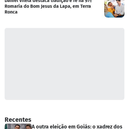
Daniel Vilela destaca tradição e fé na 97ª
Romaria do Bom Jesus da Lapa, em Terra
Ronca
Recentes
A outra eleição em Goiás: o xadrez dos