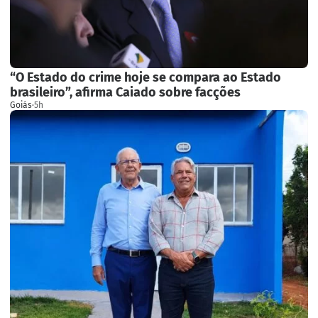
“O Estado do crime hoje se compara ao Estado
brasileiro”, afirma Caiado sobre facções
Goiás
·
5h