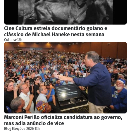
Cine Cultura estreia documentário goiano e
clássico de Michael Haneke nesta semana
Cultura
·
13h
Marconi Perillo oficializa candidatura ao governo,
mas adia anúncio de vice
Blog Eleições 2026
·
13h