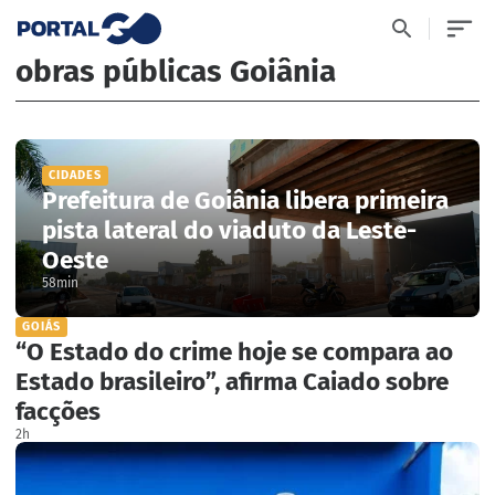
obras públicas Goiânia
CIDADES
Prefeitura de Goiânia libera primeira
pista lateral do viaduto da Leste-
Oeste
58min
GOIÁS
“O Estado do crime hoje se compara ao
Estado brasileiro”, afirma Caiado sobre
facções
2h