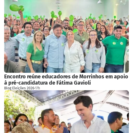
Encontro reúne educadores de Morrinhos em apoio
à pré-candidatura de Fátima Gavioli
Blog Eleições 2026
·
17h