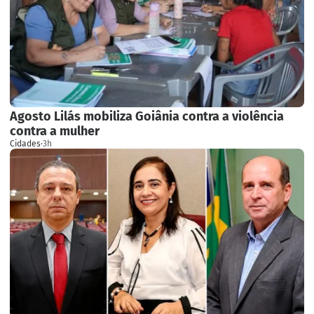
Agosto Lilás mobiliza Goiânia contra a violência
contra a mulher
Cidades
·
3h