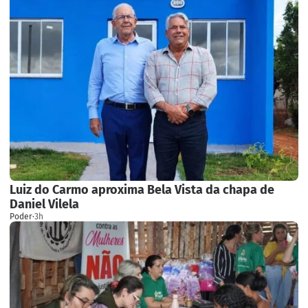
Luiz do Carmo aproxima Bela Vista da chapa de
Daniel Vilela
Poder
·
3h