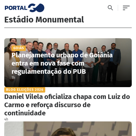
Estádio Monumental
GOIÁS
Planejamento urbano de Goiânia
entra em nova fase com
regulamentação do PUB
1h
BLOG ELEIÇÕES 2026
Daniel Vilela oficializa chapa com Luiz do
Carmo e reforça discurso de
continuidade
4h