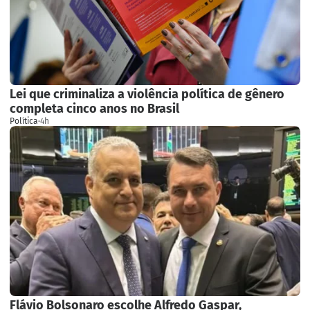
Lei que criminaliza a violência política de gênero
completa cinco anos no Brasil
Política
·
4h
Flávio Bolsonaro escolhe Alfredo Gaspar,