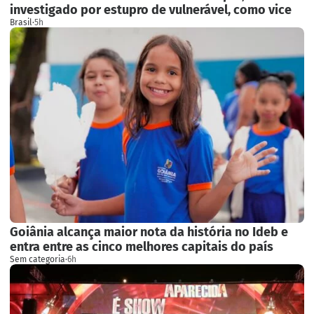
investigado por estupro de vulnerável, como vice
Brasil
·
5h
Goiânia alcança maior nota da história no Ideb e
entra entre as cinco melhores capitais do país
Sem categoria
·
6h