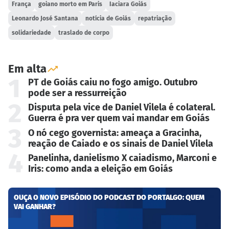
França
goiano morto em Paris
Iaciara Goiás
Leonardo José Santana
notícia de Goiás
repatriação
solidariedade
traslado de corpo
Em alta
1
PT de Goiás caiu no fogo amigo. Outubro
pode ser a ressurreição
2
Disputa pela vice de Daniel Vilela é colateral.
Guerra é pra ver quem vai mandar em Goiás
3
O nó cego governista: ameaça a Gracinha,
reação de Caiado e os sinais de Daniel Vilela
4
Panelinha, danielismo X caiadismo, Marconi e
Iris: como anda a eleição em Goiás
OUÇA O NOVO EPISÓDIO DO PODCAST DO PORTALGO: QUEM
VAI GANHAR?