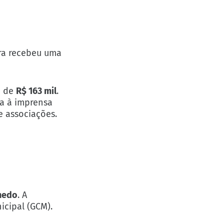
ura recebeu uma
o de
R$ 163 mil
.
ta à imprensa
e associações.
nedo
. A
icipal (GCM).