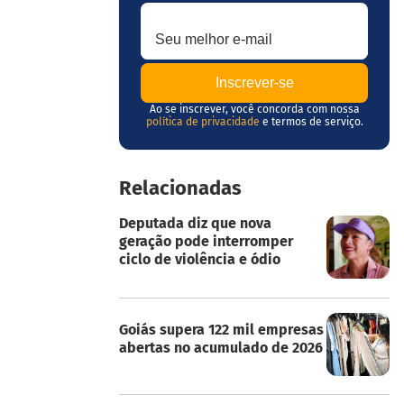
Seu melhor e-mail
Ao se inscrever, você concorda com nossa
política de privacidade
e termos de serviço.
Relacionadas
Deputada diz que nova
geração pode interromper
ciclo de violência e ódio
Goiás supera 122 mil empresas
abertas no acumulado de 2026