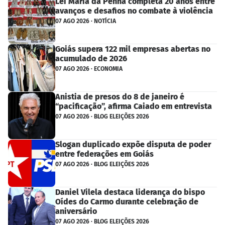
Lei Maria da Penha completa 20 anos entre
avanços e desafios no combate à violência
07 AGO 2026 · NOTÍCIA
Goiás supera 122 mil empresas abertas no
acumulado de 2026
07 AGO 2026 · ECONOMIA
Anistia de presos do 8 de janeiro é
“pacificação”, afirma Caiado em entrevista
07 AGO 2026 · BLOG ELEIÇÕES 2026
Slogan duplicado expõe disputa de poder
entre federações em Goiás
07 AGO 2026 · BLOG ELEIÇÕES 2026
Daniel Vilela destaca liderança do bispo
Oídes do Carmo durante celebração de
aniversário
07 AGO 2026 · BLOG ELEIÇÕES 2026