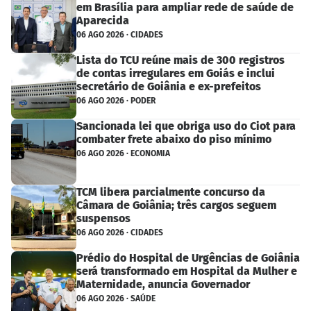
em Brasília para ampliar rede de saúde de
Aparecida
06 AGO 2026 · CIDADES
Lista do TCU reúne mais de 300 registros
de contas irregulares em Goiás e inclui
secretário de Goiânia e ex-prefeitos
06 AGO 2026 · PODER
Sancionada lei que obriga uso do Ciot para
combater frete abaixo do piso mínimo
06 AGO 2026 · ECONOMIA
TCM libera parcialmente concurso da
Câmara de Goiânia; três cargos seguem
suspensos
06 AGO 2026 · CIDADES
Prédio do Hospital de Urgências de Goiânia
será transformado em Hospital da Mulher e
Maternidade, anuncia Governador
06 AGO 2026 · SAÚDE