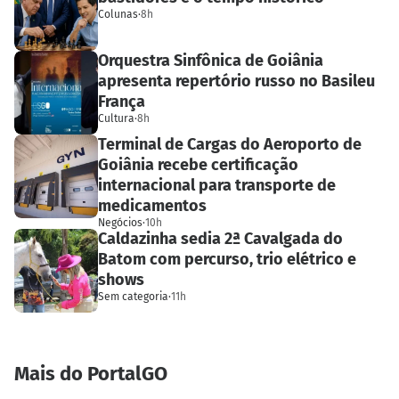
Colunas
·
8h
Orquestra Sinfônica de Goiânia
apresenta repertório russo no Basileu
França
Cultura
·
8h
Terminal de Cargas do Aeroporto de
Goiânia recebe certificação
internacional para transporte de
medicamentos
Negócios
·
10h
Caldazinha sedia 2ª Cavalgada do
Batom com percurso, trio elétrico e
shows
Sem categoria
·
11h
Mais do PortalGO