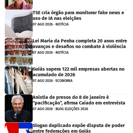
TSE cria órgão para monitorar fake news e
uso de IA nas eleições
07 AGO 2026 · NOTÍCIA
Lei Maria da Penha completa 20 anos entre
avanços e desafios no combate à violência
07 AGO 2026 · NOTÍCIA
Goiás supera 122 mil empresas abertas no
acumulado de 2026
07 AGO 2026 · ECONOMIA
Anistia de presos do 8 de janeiro é
“pacificação”, afirma Caiado em entrevista
07 AGO 2026 · BLOG ELEIÇÕES 2026
Slogan duplicado expõe disputa de poder
entre federações em Goiás