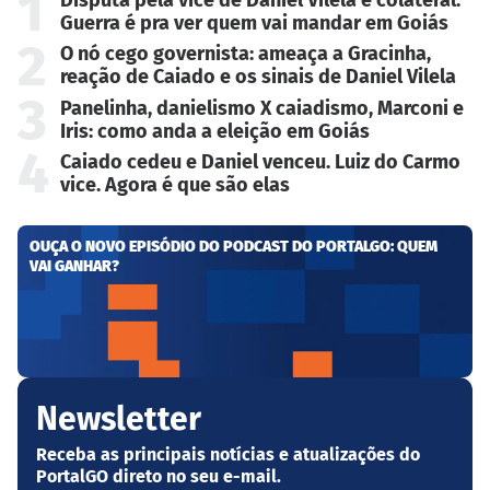
1
Disputa pela vice de Daniel Vilela é colateral.
Guerra é pra ver quem vai mandar em Goiás
2
O nó cego governista: ameaça a Gracinha,
reação de Caiado e os sinais de Daniel Vilela
3
Panelinha, danielismo X caiadismo, Marconi e
Iris: como anda a eleição em Goiás
4
Caiado cedeu e Daniel venceu. Luiz do Carmo
vice. Agora é que são elas
OUÇA O NOVO EPISÓDIO DO PODCAST DO PORTALGO: QUEM
VAI GANHAR?
Newsletter
Receba as principais notícias e atualizações do
PortalGO direto no seu e-mail.