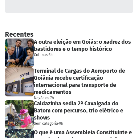
Recentes
A outra eleição em Goiás: o xadrez dos
bastidores e o tempo histórico
Colunas
·
5h
Terminal de Cargas do Aeroporto de
Goiânia recebe certificação
internacional para transporte de
medicamentos
Negócios
·
7h
Caldazinha sedia 2ª Cavalgada do
Batom com percurso, trio elétrico e
shows
Sem categoria
·
9h
O que é uma Assembleia Constituinte e