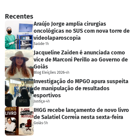
Recentes
Araújo Jorge amplia cirurgias
oncológicas no SUS com nova torre de
videolaparoscopia
Saúde
·
1h
Jacqueline Zaiden é anunciada como
vice de Marconi Perillo ao Governo de
Goiás
Blog Eleições 2026
·
4h
Investigação do MPGO apura suspeita
de manipulação de resultados
esportivos
Justiça
·
4h
IHGG recebe lançamento de novo livro
de Salatiel Correia nesta sexta-feira
Goiás
·
5h