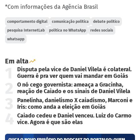
*Com informações da Agência Brasil
comportamento digital
comunicação política
debate político
pesquisa InternetLab
política no WhatsApp
redes sociais
whatsapp
Em alta
1
Disputa pela vice de Daniel Vilela é colateral.
Guerra é pra ver quem vai mandar em Goiás
2
O nó cego governista: ameaça a Gracinha,
reação de Caiado e os sinais de Daniel Vilela
3
Panelinha, danielismo X caiadismo, Marconi e
Iris: como anda a eleição em Goiás
4
Caiado cedeu e Daniel venceu. Luiz do Carmo
vice. Agora é que são elas
OUÇA O NOVO EPISÓDIO DO PODCAST DO PORTALGO: QUEM