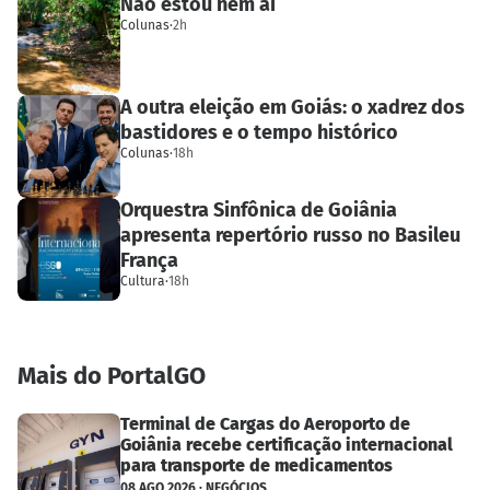
Não estou nem aí
Colunas
·
2h
A outra eleição em Goiás: o xadrez dos
bastidores e o tempo histórico
Colunas
·
18h
Orquestra Sinfônica de Goiânia
apresenta repertório russo no Basileu
França
Cultura
·
18h
Mais do PortalGO
Terminal de Cargas do Aeroporto de
Goiânia recebe certificação internacional
para transporte de medicamentos
08 AGO 2026 · NEGÓCIOS