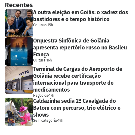
Recentes
A outra eleição em Goiás: o xadrez dos
bastidores e o tempo histórico
Colunas
·
15h
Orquestra Sinfônica de Goiânia
apresenta repertório russo no Basileu
França
Cultura
·
16h
Terminal de Cargas do Aeroporto de
Goiânia recebe certificação
internacional para transporte de
medicamentos
Negócios
·
17h
Caldazinha sedia 2ª Cavalgada do
Batom com percurso, trio elétrico e
shows
Sem categoria
·
19h