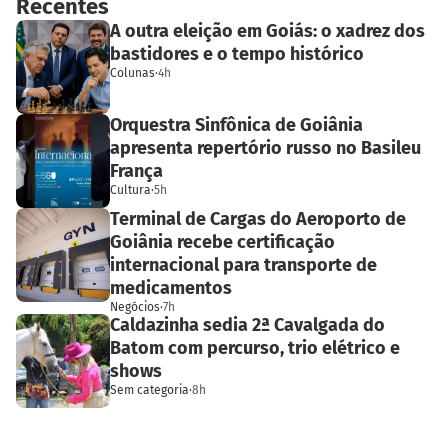
Recentes
A outra eleição em Goiás: o xadrez dos
bastidores e o tempo histórico
Colunas
·
4h
Orquestra Sinfônica de Goiânia
apresenta repertório russo no Basileu
França
Cultura
·
5h
Terminal de Cargas do Aeroporto de
Goiânia recebe certificação
internacional para transporte de
medicamentos
Negócios
·
7h
Caldazinha sedia 2ª Cavalgada do
Batom com percurso, trio elétrico e
shows
Sem categoria
·
8h