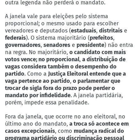
outra legenda não perderá o mandato.
A janela vale para eleições pelo sistema
proporcional; o mesmo usado para escolher
vereadores e deputados (
estaduais
,
distritais
e
federais
). O sistema majoritário (
prefeitos
,
governadores
,
senadores
e
presidente
) não entra
na regra. No majoritário,
o candidato com mais
votos vence; no proporcional
,
a distribuição de
vagas considera também o desempenho do
partido
. Como a
Justiça Eleitoral entende que a
vaga pertence ao partido
,
o parlamentar que
trocar de sigla fora do prazo pode perder o
mandato por infidelidade
. A janela partidária,
porém, impede essa penalidade.
Fora da janela, que ocorre no ano eleitoral, no
último ano do mandato,
a troca só acontece em
casos excepcionais
, como
mudança radical do
programa partidário ou discriminação pessoal