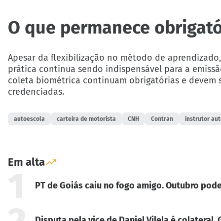
O que permanece obrigató
Apesar da flexibilização no método de aprendizado, 
prática continua sendo indispensável para a emis
coleta biométrica continuam obrigatórias e devem s
credenciadas.
autoescola
carteira de motorista
CNH
Contran
instrutor a
Em alta
1
PT de Goiás caiu no fogo amigo. Outubro pode
2
Disputa pela vice de Daniel Vilela é colateral