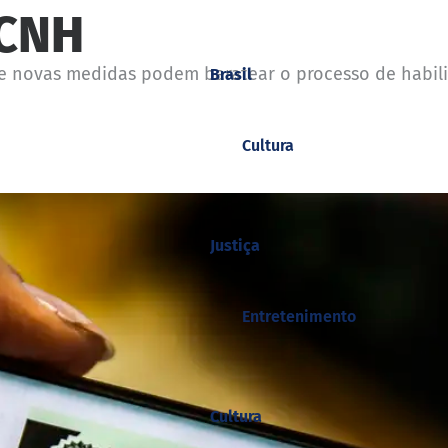
 CNH
ue novas medidas podem baratear o processo de habil
Brasil
Cultura
Justiça
Entretenimento
Cultura