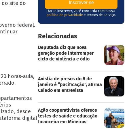
 do site do
Ao se inscrever, você concorda com nossa
política de privacidade
e termos de serviço.
overno federal.
ontinuar
Relacionadas
Deputada diz que nova
geração pode interromper
ciclo de violência e ódio
 20 horas-aula,
Anistia de presos do 8 de
errado.
janeiro é “pacificação”, afirma
Caiado em entrevista
epartamentos
érios
Ação cooperativista oferece
dizado, desde
testes de saúde e educação
ataforma digital
financeira em Mineiros