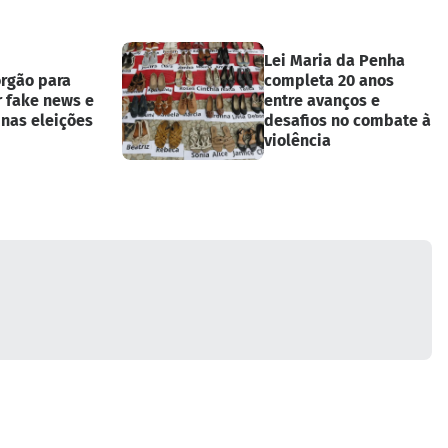
Lei Maria da Penha
órgão para
completa 20 anos
r fake news e
entre avanços e
 nas eleições
desafios no combate à
violência