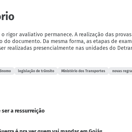
rio
o rigor avaliativo permanece. A realização das provas
são do documento. Da mesma forma, as etapas de exam
er realizadas presencialmente nas unidades do Detran
utônomo
legislação de trânsito
Ministério dos Transportes
novas regr
 ser a ressurreição
. Guerra é pra ver quem vai mandar em Goiás