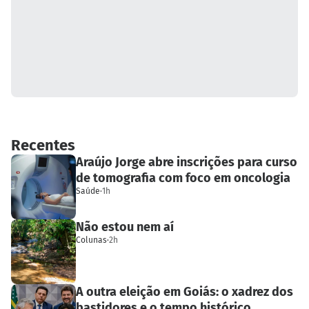
Recentes
Araújo Jorge abre inscrições para curso
de tomografia com foco em oncologia
Saúde
·
1h
Não estou nem aí
Colunas
·
2h
A outra eleição em Goiás: o xadrez dos
bastidores e o tempo histórico