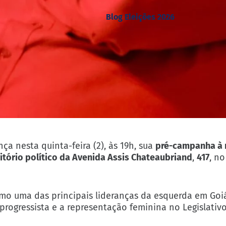
Blog Eleições 2026
nça nesta quinta-feira (2), às 19h, sua
pré-campanha à r
itório político da Avenida Assis Chateaubriand
,
417
, no
omo uma das principais lideranças da esquerda em Goiá
rogressista e a representação feminina no Legislativo