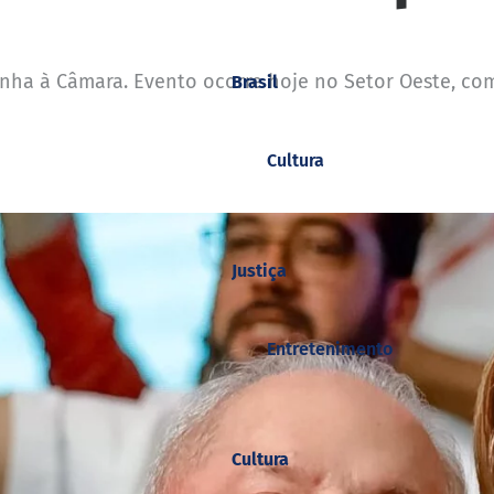
anha à Câmara. Evento ocorre hoje no Setor Oeste, com
Brasil
Cultura
Justiça
Entretenimento
Cultura