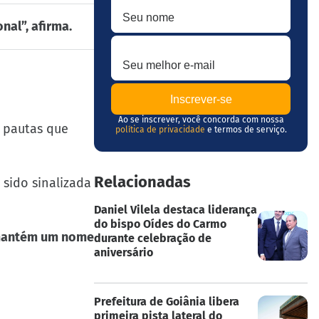
nal”, afirma.
Seu melhor e-mail
Ao se inscrever, você concorda com nossa
s pautas que
política de privacidade
e termos de serviço.
Relacionadas
a sido sinalizada
Daniel Vilela destaca liderança
do bispo Oídes do Carmo
antém um nome
durante celebração de
aniversário
Prefeitura de Goiânia libera
primeira pista lateral do