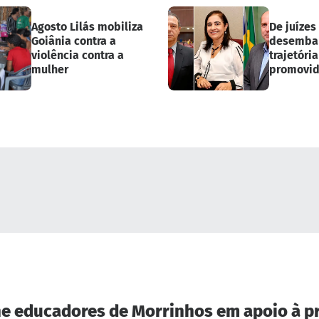
Agosto Lilás mobiliza
De juízes
Goiânia contra a
desembar
violência contra a
trajetória
mulher
promovid
e educadores de Morrinhos em apoio à p