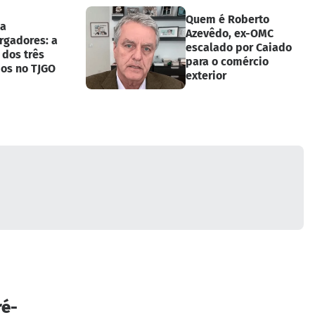
Quem é Roberto
 a
Azevêdo, ex-OMC
gadores: a
escalado por Caiado
 dos três
para o comércio
os no TJGO
exterior
ré-