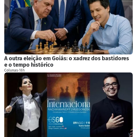
A outra eleição em Goiás: o xadrez dos bastidores
e o tempo histórico
Colunas
·
18h