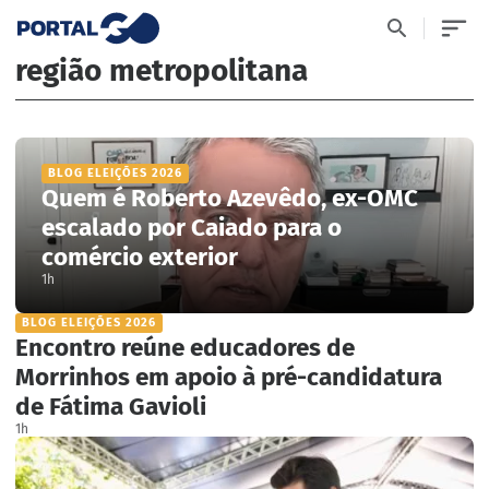
região metropolitana
BLOG ELEIÇÕES 2026
Quem é Roberto Azevêdo, ex-OMC
escalado por Caiado para o
comércio exterior
1h
BLOG ELEIÇÕES 2026
Encontro reúne educadores de
Morrinhos em apoio à pré-candidatura
de Fátima Gavioli
1h