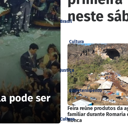
neste sá
Brasil
Cultura
Justiça
Entretenimento
la pode ser
Feira reúne produtos da a
familiar durante Romaria 
Cultura
Ronca