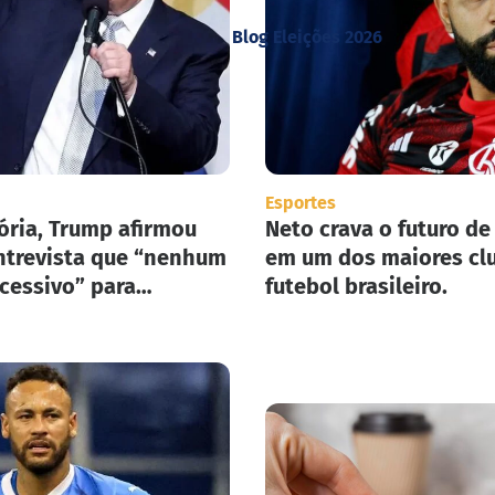
Blog Eleições 2026
Esportes
ória, Trump afirmou
Neto crava o futuro de
trevista que “nenhum
em um dos maiores cl
xcessivo” para
futebol brasileiro.
ar seu plano de
ão em massa nos
nidos.