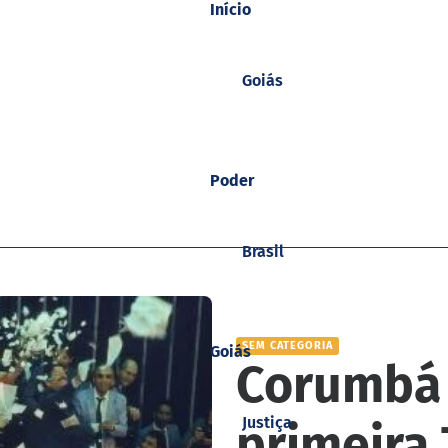
Início
Goiás
Poder
Brasil
SEM CATEGORIA
Goiás
Corumbá 
Justiça
primeira 