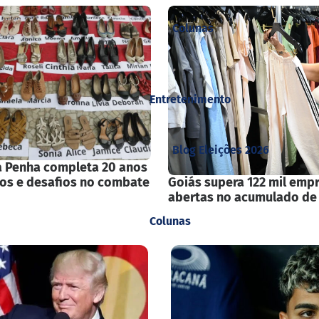
Colunas
Entretenimento
Blog Eleições 2026
a Penha completa 20 anos
ços e desafios no combate
Goiás supera 122 mil emp
abertas no acumulado de
Colunas