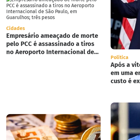
Cidades
Empresário ameaçado de morte
pelo PCC é assassinado a tiros
no Aeroporto Internacional de
Política
São Paulo, em Guarulhos; três
Após a vit
pesos
em uma en
custo é e
implement
deportaç
Estados U