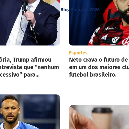
Blog Eleições 2026
Esportes
ória, Trump afirmou
Neto crava o futuro de
trevista que “nenhum
em um dos maiores cl
xcessivo” para
futebol brasileiro.
ar seu plano de
ão em massa nos
nidos.