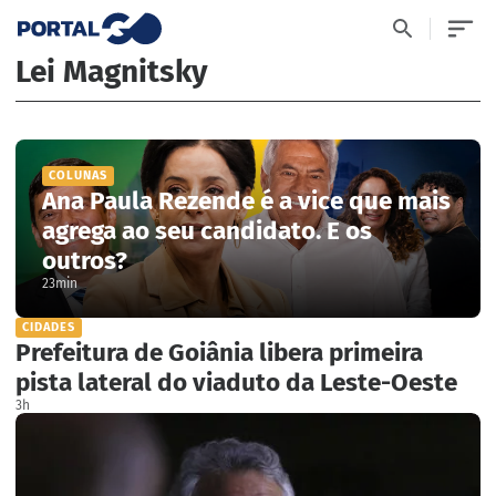
Lei Magnitsky
COLUNAS
Ana Paula Rezende é a vice que mais
agrega ao seu candidato. E os
outros?
23min
CIDADES
Prefeitura de Goiânia libera primeira
pista lateral do viaduto da Leste-Oeste
3h