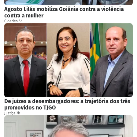
Agosto Lilás mobiliza Goiânia contra a violência
contra a mulher
Cidades
·
5h
De juízes a desembargadores: a trajetória dos três
promovidos no TJGO
Justiça
·
7h