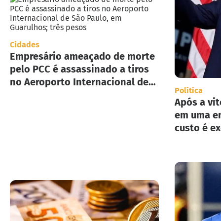
Cidades
Empresário ameaçado de morte
pelo PCC é assassinado a tiros
no Aeroporto Internacional de
Política
São Paulo, em Guarulhos; três
Após a vit
pesos
em uma en
custo é e
implement
deportaç
Estados U