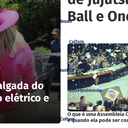
Ball e On
Brasil
Cultura
Justiça
algada do
Entretenimento
 elétrico e
O que é uma Assembleia C
Cultura
e quando ela pode ser c