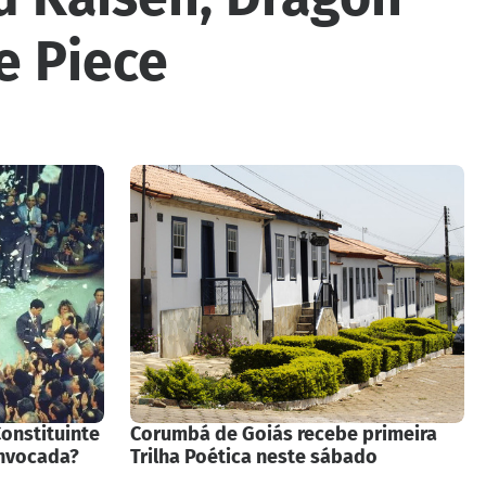
e Piece
onstituinte
Corumbá de Goiás recebe primeira
onvocada?
Trilha Poética neste sábado