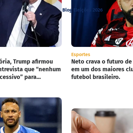
Blog Eleições 2026
Esportes
ória, Trump afirmou
Neto crava o futuro de
trevista que “nenhum
em um dos maiores cl
xcessivo” para
futebol brasileiro.
ar seu plano de
ão em massa nos
nidos.