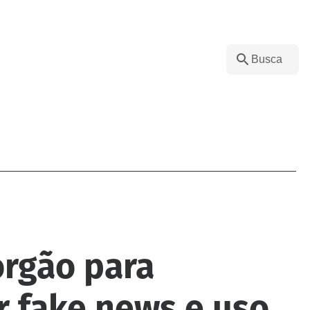
órgão para
r fake news e uso