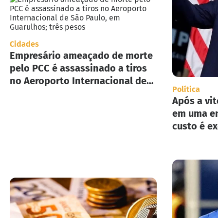
Cidades
Empresário ameaçado de morte
pelo PCC é assassinado a tiros
no Aeroporto Internacional de
Política
São Paulo, em Guarulhos; três
Após a vit
pesos
em uma en
custo é e
implement
deportaç
Estados U