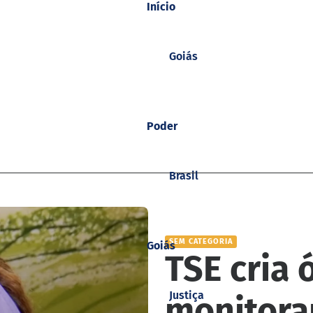
Início
Goiás
Poder
Brasil
SEM CATEGORIA
Goiás
TSE cria 
Justiça
monitora