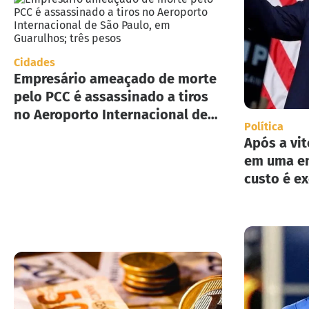
Cidades
Empresário ameaçado de morte
pelo PCC é assassinado a tiros
no Aeroporto Internacional de
Política
São Paulo, em Guarulhos; três
Após a vit
pesos
em uma en
custo é e
implement
deportaç
Estados U