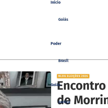
Início
Goiás
Poder
Brasil
BLOG ELEIÇÕES 2026
Encontro
Goiás
de Morri
Justiça