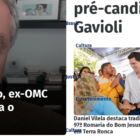
pré-cand
Gavioli
Brasil
Cultura
Justiça
o, ex-OMC
Entretenimento
a o
Daniel Vilela destaca trad
97ª Romaria do Bom Jesus
Cultura
em Terra Ronca