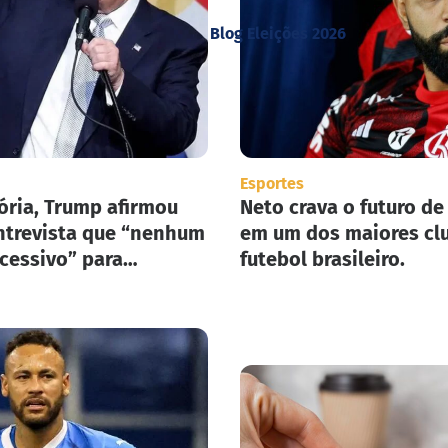
Blog Eleições 2026
Esportes
ória, Trump afirmou
Neto crava o futuro de
trevista que “nenhum
em um dos maiores cl
xcessivo” para
futebol brasileiro.
ar seu plano de
ão em massa nos
nidos.