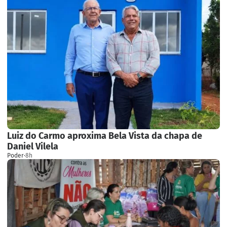
Luiz do Carmo aproxima Bela Vista da chapa de
Daniel Vilela
Poder
·
8h