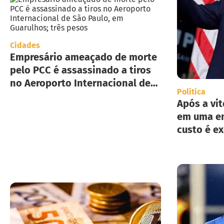
Cidades
Empresário ameaçado de morte
pelo PCC é assassinado a tiros
no Aeroporto Internacional de
Política
São Paulo, em Guarulhos; três
Após a vit
pesos
em uma en
custo é e
implement
deportaç
Estados U