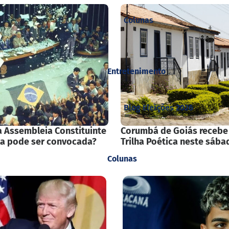
Colunas
Entretenimento
Blog Eleições 2026
 Assembleia Constituinte
Corumbá de Goiás recebe
la pode ser convocada?
Trilha Poética neste sába
Colunas