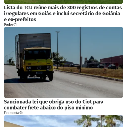
Lista do TCU reúne mais de 300 registros de contas
irregulares em Goiás e inclui secretário de Goiânia
e ex-prefeitos
Poder
·
7h
Sancionada lei que obriga uso do Ciot para
combater frete abaixo do piso mínimo
Economia
·
7h