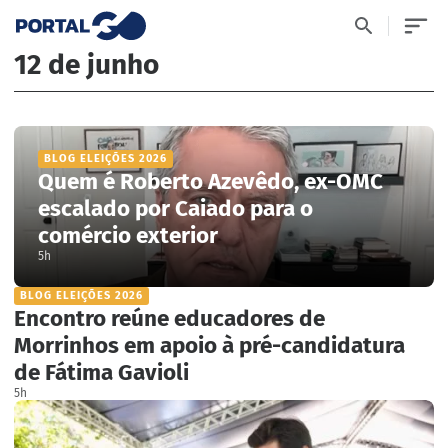
12 de junho
BLOG ELEIÇÕES 2026
Quem é Roberto Azevêdo, ex-OMC
escalado por Caiado para o
comércio exterior
5h
BLOG ELEIÇÕES 2026
Encontro reúne educadores de
Morrinhos em apoio à pré-candidatura
de Fátima Gavioli
5h