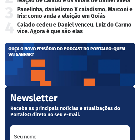
reação de Caiado e os sinais de Daniel Vilela
3
Panelinha, danielismo X caiadismo, Marconi e
Iris: como anda a eleição em Goiás
4
Caiado cedeu e Daniel venceu. Luiz do Carmo
vice. Agora é que são elas
OUÇA O NOVO EPISÓDIO DO PODCAST DO PORTALGO: QUEM
VAI GANHAR?
Newsletter
Receba as principais notícias e atualizações do
PortalGO direto no seu e-mail.
Seu nome