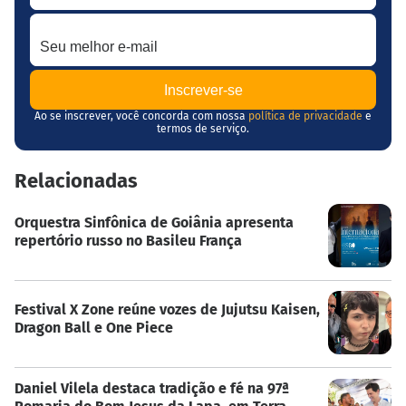
Seu melhor e-mail
Ao se inscrever, você concorda com nossa
política de privacidade
e
termos de serviço.
Relacionadas
Orquestra Sinfônica de Goiânia apresenta
repertório russo no Basileu França
Festival X Zone reúne vozes de Jujutsu Kaisen,
Dragon Ball e One Piece
Daniel Vilela destaca tradição e fé na 97ª