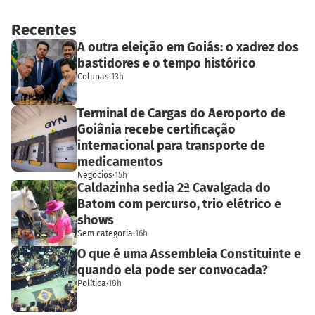
Recentes
A outra eleição em Goiás: o xadrez dos
bastidores e o tempo histórico
Colunas
·
13h
Terminal de Cargas do Aeroporto de
Goiânia recebe certificação
internacional para transporte de
medicamentos
Negócios
·
15h
Caldazinha sedia 2ª Cavalgada do
Batom com percurso, trio elétrico e
shows
Sem categoria
·
16h
O que é uma Assembleia Constituinte e
quando ela pode ser convocada?
Política
·
18h